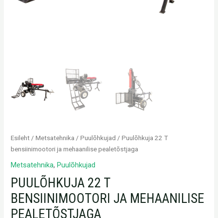
Esileht
/
Metsatehnika
/
Puulõhkujad
/ Puulõhkuja 22 T
bensiinimootori ja mehaanilise pealetõstjaga
Metsatehnika
,
Puulõhkujad
PUULÕHKUJA 22 T
BENSIINIMOOTORI JA MEHAANILISE
PEALETÕSTJAGA