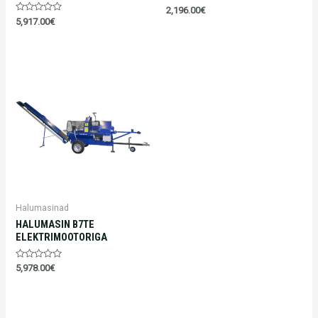
Hinnanguga
2,196.00
€
0
Hinnanguga
5,917.00
€
/
0
5
/
5
Halumasinad
HALUMASIN B7TE
ELEKTRIMOOTORIGA
Hinnanguga
5,978.00
€
0
/
5