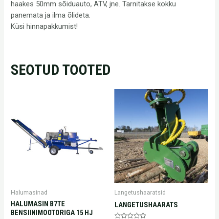
haakes 50mm sõiduauto, ATV, jne. Tarnitakse kokku
panemata ja ilma õlideta.
Küsi hinnapakkumist!
SEOTUD TOOTED
Halumasinad
Langetushaaratsid
HALUMASIN B7TE
LANGETUSHAARATS
BENSIINIMOOTORIGA 15 HJ