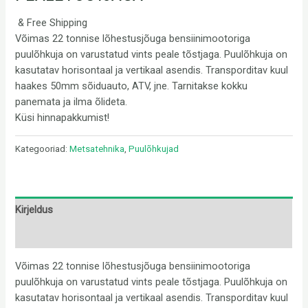
& Free Shipping
Võimas 22 tonnise lõhestusjõuga bensiinimootoriga
puulõhkuja on varustatud vints peale tõstjaga. Puulõhkuja on
kasutatav horisontaal ja vertikaal asendis. Transporditav kuul
haakes 50mm sõiduauto, ATV, jne. Tarnitakse kokku
panemata ja ilma õlideta.
Küsi hinnapakkumist!
Kategooriad:
Metsatehnika
,
Puulõhkujad
Kirjeldus
Arvustused (0)
Võimas 22 tonnise lõhestusjõuga bensiinimootoriga
puulõhkuja on varustatud vints peale tõstjaga. Puulõhkuja on
kasutatav horisontaal ja vertikaal asendis. Transporditav kuul