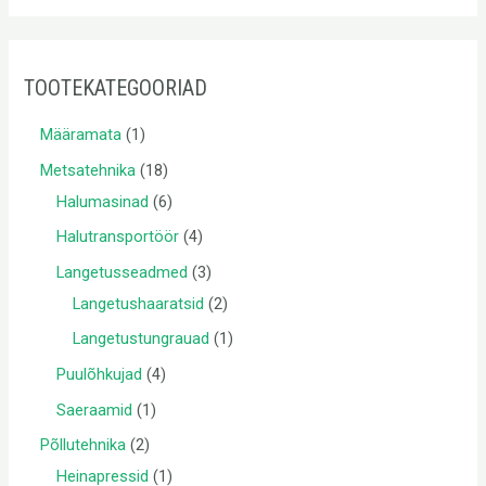
TOOTEKATEGOORIAD
Määramata
1
Metsatehnika
18
Halumasinad
6
Halutransportöör
4
Langetusseadmed
3
Langetushaaratsid
2
Langetustungrauad
1
Puulõhkujad
4
Saeraamid
1
Põllutehnika
2
Heinapressid
1