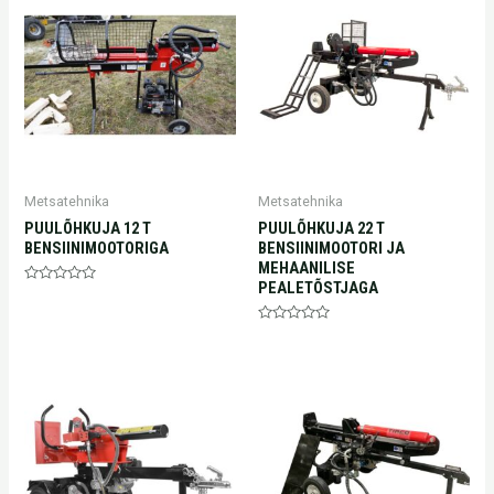
Metsatehnika
Metsatehnika
PUULÕHKUJA 12 T
PUULÕHKUJA 22 T
BENSIINIMOOTORIGA
BENSIINIMOOTORI JA
MEHAANILISE
PEALETÕSTJAGA
Hinnanguga
0
/
5
Hinnanguga
0
/
5