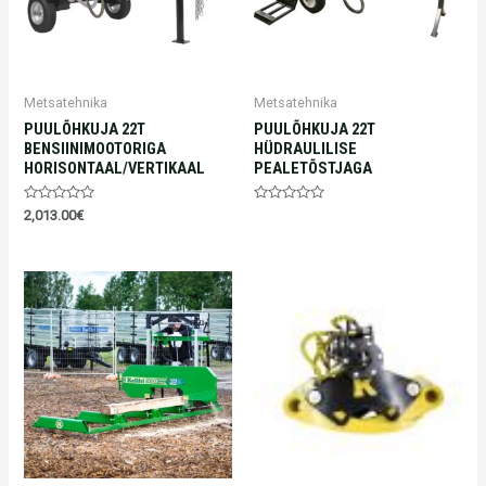
Metsatehnika
Metsatehnika
PUULÕHKUJA 22T
PUULÕHKUJA 22T
BENSIINIMOOTORIGA
HÜDRAULILISE
HORISONTAAL/VERTIKAAL
PEALETÕSTJAGA
Hinnanguga
Hinnanguga
2,013.00
€
0
0
/
/
5
5