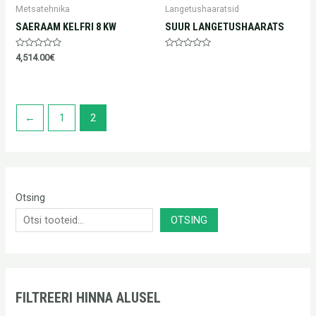
Metsatehnika
Langetushaaratsid
SAERAAM KELFRI 8 KW
SUUR LANGETUSHAARATS
Hinnanguga
Hinnanguga
4,514.00
€
0
0
/
/
5
5
←
1
2
Otsing
OTSING
FILTREERI HINNA ALUSEL